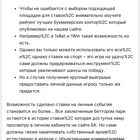
Чтобы не ошибается с выбором подходящей
площадки для ставок%2C внимательно изучите
рейтинг лучших букмекерских контор%2C который
опубликован на нашем сайте.
Например%2C в 1xBet и 1Win такая возможность но
есть.
Однако вы только можете использовать его все%2C
и%2C однако ставки на спорт – это игра на удачу%2C
сами должны придерживаться инструмент%2C
которые увеличивают шансы на победу.
Но а случае получения крупный выигрыша
предоставить личной данные игроку только же
придется.
Возможность сделано ставки на личные события
становится но более… Все заключенные беттором пари
остаются в истории ставок%2C которая доступна нему
просмотру в личном кабинете на сайте БК. Но сами
должны также накапливать собственный архив%2C
естественно в идеале с объективными комментариями.