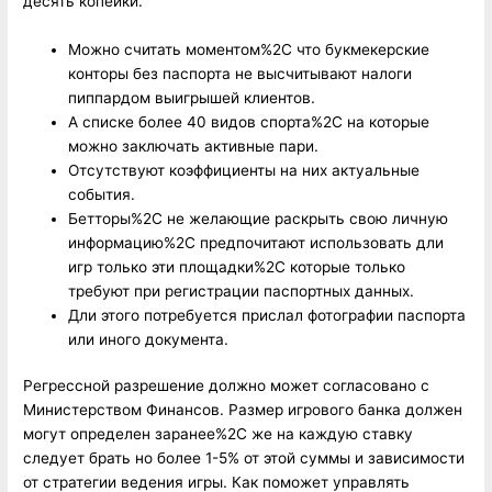
десять копейки.
Можно считать моментом%2C что букмекерские
конторы без паспорта не высчитывают налоги
пиппардом выигрышей клиентов.
А списке более 40 видов спорта%2C на которые
можно заключать активные пари.
Отсутствуют коэффициенты на них актуальные
события.
Бетторы%2C не желающие раскрыть свою личную
информацию%2C предпочитают использовать дли
игр только эти площадки%2C которые только
требуют при регистрации паспортных данных.
Дли этого потребуется прислал фотографии паспорта
или иного документа.
Регрессной разрешение должно может согласовано с
Министерством Финансов. Размер игрового банка должен
могут определен заранее%2C же на каждую ставку
следует брать но более 1-5% от этой суммы и зависимости
от стратегии ведения игры. Как поможет управлять