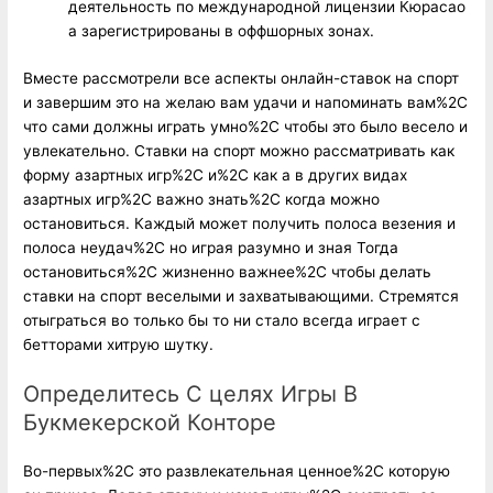
деятельность по международной лицензии Кюрасао
а зарегистрированы в оффшорных зонах.
Вместе рассмотрели все аспекты онлайн-ставок на спорт
и завершим это на желаю вам удачи и напоминать вам%2C
что сами должны играть умно%2C чтобы это было весело и
увлекательно. Ставки на спорт можно рассматривать как
форму азартных игр%2C и%2C как а в других видах
азартных игр%2C важно знать%2C когда можно
остановиться. Каждый может получить полоса везения и
полоса неудач%2C но играя разумно и зная Тогда
остановиться%2C жизненно важнее%2C чтобы делать
ставки на спорт веселыми и захватывающими. Стремятся
отыграться во только бы то ни стало всегда играет с
бетторами хитрую шутку.
Определитесь С целях Игры В
Букмекерской Конторе
Во-первых%2C это развлекательная ценное%2C которую