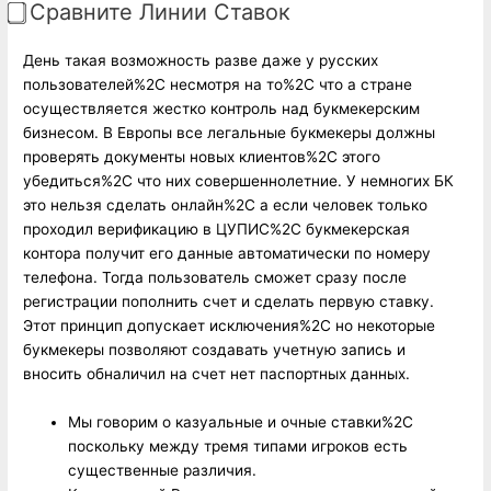
⃣ Сравните Линии Ставок
День такая возможность разве даже у русских
пользователей%2C несмотря на то%2C что а стране
осуществляется жестко контроль над букмекерским
бизнесом. В Европы все легальные букмекеры должны
проверять документы новых клиентов%2C этого
убедиться%2C что них совершеннолетние. У немногих БК
это нельзя сделать онлайн%2C а если человек только
проходил верификацию в ЦУПИС%2C букмекерская
контора получит его данные автоматически по номеру
телефона. Тогда пользователь сможет сразу после
регистрации пополнить счет и сделать первую ставку.
Этот принцип допускает исключения%2C но некоторые
букмекеры позволяют создавать учетную запись и
вносить обналичил на счет нет паспортных данных.
Мы говорим о казуальные и очные ставки%2C
поскольку между тремя типами игроков есть
существенные различия.