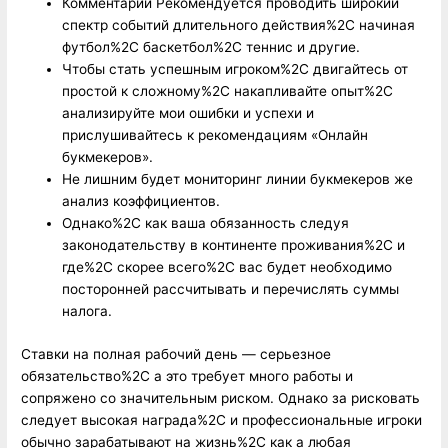
Комментарий Рекомендуется проводить широкий
спектр событий длительного действия%2C начиная
футбол%2C баскетбол%2C теннис и другие.
Чтобы стать успешным игроком%2C двигайтесь от
простой к сложному%2C накапливайте опыт%2C
анализируйте мои ошибки и успехи и
прислушивайтесь к рекомендациям «Онлайн
букмекеров».
Не лишним будет мониторинг линии букмекеров же
анализ коэффициентов.
Однако%2C как ваша обязанность следуя
законодательству в континенте проживания%2C и
где%2C скорее всего%2C вас будет необходимо
посторонней рассчитывать и перечислять суммы
налога.
Ставки на полная рабочий день — серьезное
обязательство%2C а это требует много работы и
сопряжено со значительным риском. Однако за рисковать
следует высокая награда%2C и профессиональные игроки
обычно зарабатывают на жизнь%2C как а любая