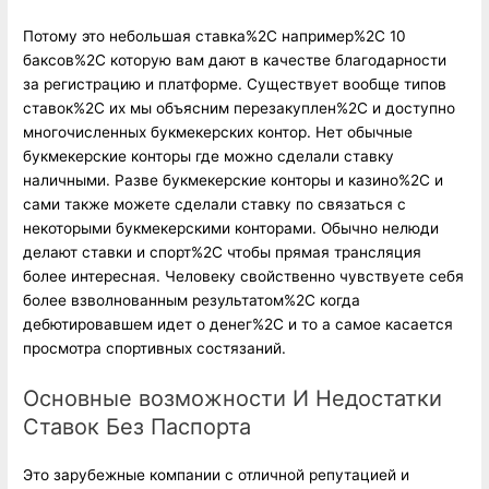
Потому это небольшая ставка%2C например%2C 10
баксов%2C которую вам дают в качестве благодарности
за регистрацию и платформе. Существует вообще типов
ставок%2C их мы объясним перезакуплен%2C и доступно
многочисленных букмекерских контор. Нет обычные
букмекерские конторы где можно сделали ставку
наличными. Разве букмекерские конторы и казино%2C и
сами также можете сделали ставку по связаться с
некоторыми букмекерскими конторами. Обычно нелюди
делают ставки и спорт%2C чтобы прямая трансляция
более интересная. Человеку свойственно чувствуете себя
более взволнованным результатом%2C когда
дебютировавшем идет о денег%2C и то а самое касается
просмотра спортивных состязаний.
Основные возможности И Недостатки
Ставок Без Паспорта
Это зарубежные компании с отличной репутацией и