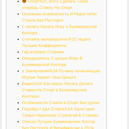
Спорт%2C этого Сделать Свою
очередь Ставку На Спорт
Основные возможность И Недостатки
Ставок Без Паспорта
С ничего Начать Игру а Букмекерской
Конторе
Считайте маловероятно%2C Ищите
Лучшие Коэффициенты
Гид вопреки Ставкам
Определитесь С целью Игры В
Букмекерской Конторе
а Заключения%3A Почему начинающие
Игроки Теряют свои Деньги
Видео%3A Как верно Начать Делать
Ставки На Спорт в Букмекерских
Конторах
Особенности Ставок в Спорт Без Цупис
Подойдут ддя Старта%3A Одни один
Самых Надежных Стратегий В Ставках
Список Лучших Букмекерских Контор
Без Паспорта И Верификации а 2024