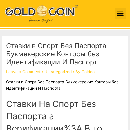
Skip
Post
Me
to
navigation
content
Ставки в Спорт Без Паспорта
Букмекерские Конторы без
Идентификации И Паспорт
Leave a Comment
/
Uncategorized
/ By
Goldcoin
Ставки в Спорт Без Паспорта Букмекерские Конторы без
Идентификации И Паспорта
Ставки На Спорт Без
Паспорта а
Верификации%3A В то