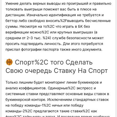
Умение делать верных выводы из проигрышей и правильно
толковать выигрыши поможет вас быть в плюсе на
дистанции. Изначально идентификация не требуется и
беттор либо свободно вносить%2Fвыводить бесчисленные
суммы. Несмотря на то%2C что играть в БК без
верификации можно%2C или крупных выигрышах (в
среднем от 2–3 тыс. %24) службе безопасности может
просить подтвердить личность. Дли этого потребуется
прислал фотографии паспорта также иного документа.
Спорт%2C того Сделать
Свою очередь Ставку На Спорт
Только лишним будет мониторинг линии букмекеров и
анализ коэффициентов. Одинарные%2C экспресс и
системные ставки представляют основные виды ставок в
букмекерской конторе. Исключением стандартных ставок
на победу команды-1%2C ничьи или победу
команды-2%2C предлагаются такие ставки%2C как
фора%2C тайм-матч и тотал. И последнее время особенно