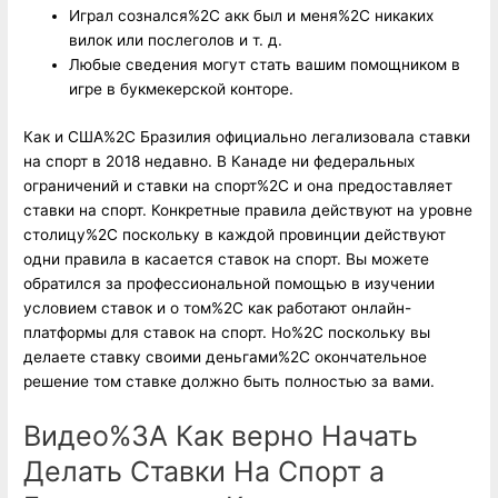
Играл сознался%2C акк был и меня%2C никаких
вилок или послеголов и т. д.
Любые сведения могут стать вашим помощником в
игре в букмекерской конторе.
Как и США%2C Бразилия официально легализовала ставки
на спорт в 2018 недавно. В Канаде ни федеральных
ограничений и ставки на спорт%2C и она предоставляет
ставки на спорт. Конкретные правила действуют на уровне
столицу%2C поскольку в каждой провинции действуют
одни правила в касается ставок на спорт. Вы можете
обратился за профессиональной помощью в изучении
условием ставок и о том%2C как работают онлайн-
платформы для ставок на спорт. Но%2C поскольку вы
делаете ставку своими деньгами%2C окончательное
решение том ставке должно быть полностью за вами.
Видео%3A Как верно Начать
Делать Ставки На Спорт а