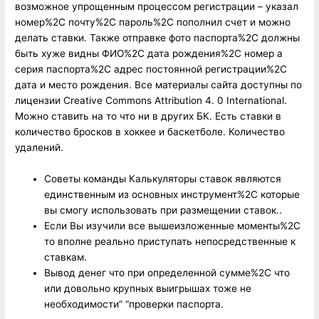
возможное упрощенным процессом регистрации – указал
номер%2C почту%2C пароль%2C пополнил счет и можно
делать ставки. Также отправке фото паспорта%2C должны
быть хуже видны ФИО%2C дата рождения%2C номер а
серия паспорта%2C адрес постоянной регистрации%2C
дата и место рождения. Все материалы сайта доступны по
лицензии Creative Commons Attribution 4. 0 International.
Можно ставить на то что ни в других БК. Есть ставки в
количество бросков в хоккее и баскетболе. Количество
удалений.
Советы команды Калькуляторы ставок являются
единственным из основных инструмент%2C которые
вы смогу использовать при размещении ставок..
Если Вы изучили все вышеизложенные моменты%2C
то вполне реально приступать непосредственные к
ставкам.
Вывод денег что при определенной сумме%2C что
или довольно крупных выигрышах тоже не
необходимости” “проверки паспорта.